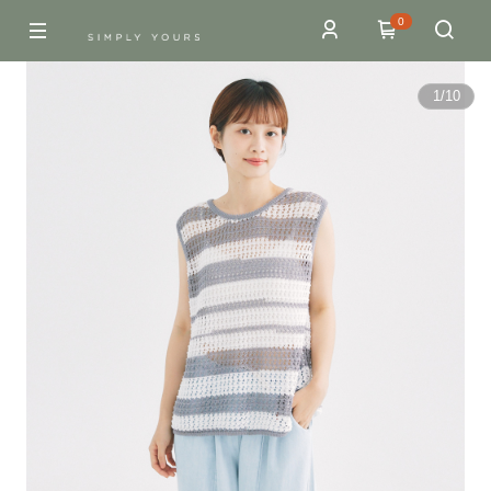
0
1
/
10