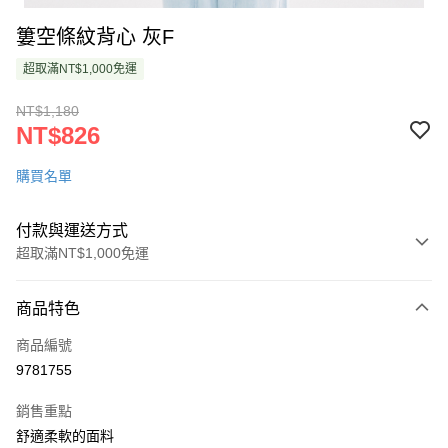
簍空條紋背心 灰F
超取滿NT$1,000免運
NT$1,180
NT$826
購買名單
付款與運送方式
超取滿NT$1,000免運
付款方式
商品特色
信用卡一次付款
商品編號
超商取貨付款
9781755
LINE Pay
銷售重點
Apple Pay
舒適柔軟的面料