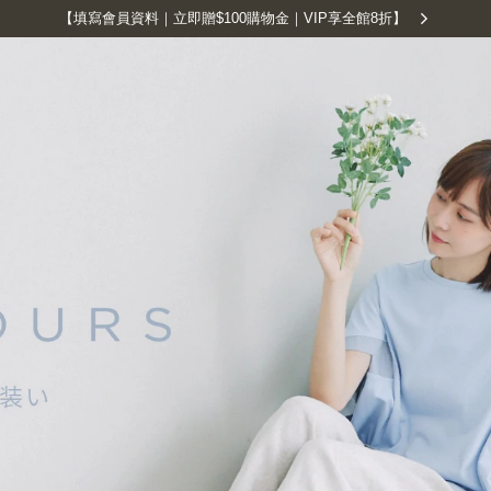
【填寫會員資料｜立即贈$100購物金｜VIP享全館8折】