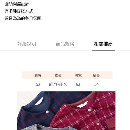
圓領開襟設計
悠遊付
有多種穿搭方式
ATM付款
營造滿滿的冬日氛圍
運送方式
全家取貨付款
詳細說明
商品規格
相關推薦
每筆NT$60，滿NT$1,000(含以上)免運費
7-11取貨付款
每筆NT$60，滿NT$1,000(含以上)免運費
宅配
每筆NT$80，滿NT$1,000(含以上)免運費