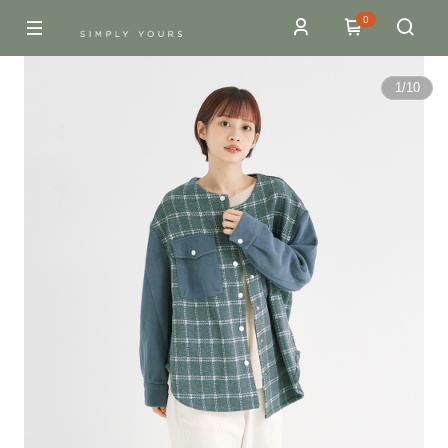
0
1
/
10