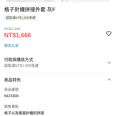
格子針織拼接外套 灰F
超取滿NT$1,000免運
NT$2,380
NT$1,666
購買名單
付款與運送方式
超取滿NT$1,000免運
付款方式
商品特色
信用卡一次付款
商品編號
超商取貨付款
9423300
LINE Pay
銷售重點
Apple Pay
格子以及素面針織的拼接