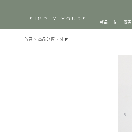
新品上市
優惠
首頁
商品分類
外套