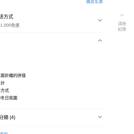
購買名單
送方式
清除
1,000免運
紀錄
次付款
付款
素面針織的拼接
設計
搭方式
的冬日氛圍
類 (4)
外套