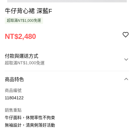
牛仔背心裙 深藍F
超取滿NT$1,000免運
NT$2,480
付款與運送方式
超取滿NT$1,000免運
付款方式
商品特色
信用卡一次付款
商品編號
超商取貨付款
11804122
LINE Pay
銷售重點
Apple Pay
牛仔面料，休閒率性不拘束
無袖設計，清爽俐落好活動
悠遊付