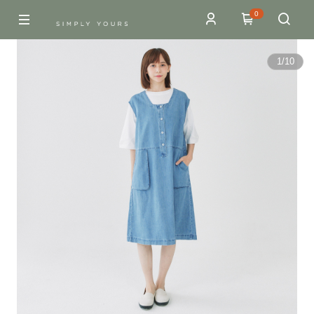
0
1
/
10