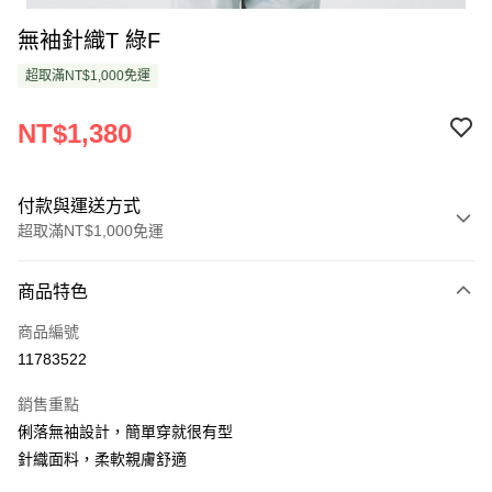
無袖針織T 綠F
超取滿NT$1,000免運
NT$1,380
付款與運送方式
超取滿NT$1,000免運
付款方式
商品特色
信用卡一次付款
商品編號
超商取貨付款
11783522
LINE Pay
銷售重點
Apple Pay
俐落無袖設計，簡單穿就很有型
針織面料，柔軟親膚舒適
悠遊付