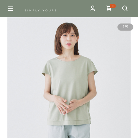
0
1
/
9