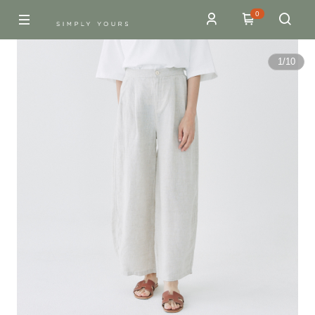
0
1
/
10