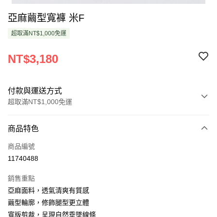
亞麻繭型寬褲 米F
超取滿NT$1,000免運
NT$3,180
付款與運送方式
超取滿NT$1,000免運
付款方式
商品特色
信用卡一次付款
商品編號
超商取貨付款
11740488
LINE Pay
銷售重點
Apple Pay
亞麻面料，透氣清爽有質感
繭型輪廓，修飾腿型更立體
悠遊付
寬版剪裁，呈現自然垂墜線條