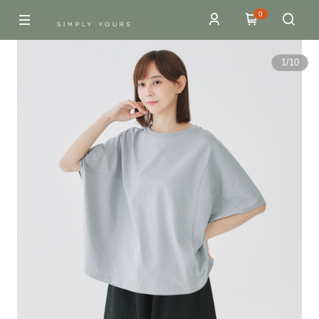
0
1
/
10