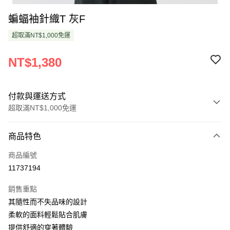
蝙蝠袖針織T 灰F
超取滿NT$1,000免運
NT$1,380
付款與運送方式
超取滿NT$1,000免運
付款方式
商品特色
信用卡一次付款
商品編號
超商取貨付款
11737194
LINE Pay
銷售重點
Apple Pay
其隨性而不失品味的設計
柔軟的面料輕鬆貼合肌膚
悠遊付
提供舒適的穿著體驗