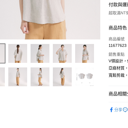
付款與運
超取滿NT$
付款方式
商品特色
信用卡一
商品編號
11677623
超商取貨
銷售重點
LINE Pay
V領設計
亞麻材質
Apple Pay
寬鬆剪裁
悠遊付
ATM付款
商品相關分
商品分類
運送方式
分享
新品上市
全家取貨
商品分類
每筆NT$6