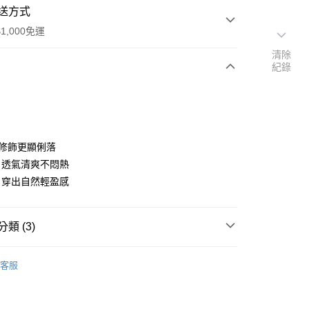
送方式
1,000免運
清除
紀錄
次付款
付款
，修飾更顯俐落
，透氣清爽不悶熱
，穿出自然輕盈感
類 (3)
上衣
客服
付款
全部商品
0，滿NT$1,000(含以上)免運費