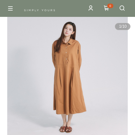
0
1
/
10