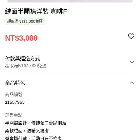
絨面半開襟洋裝 咖啡F
超取滿NT$1,000免運
NT$3,080
付款與運送方式
超取滿NT$1,000免運
付款方式
商品特色
信用卡一次付款
商品編號
超商取貨付款
11557963
LINE Pay
銷售重點
Apple Pay
半開襟設計，修飾領口更顯俐落
柔軟絨面，溫暖又親膚
悠遊付
微傘擺剪裁，活動自在不拘束