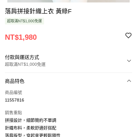
落肩拼接針織上衣 黃綠F
超取滿NT$1,000免運
NT$1,980
付款與運送方式
超取滿NT$1,000免運
付款方式
商品特色
信用卡一次付款
商品編號
超商取貨付款
11557816
LINE Pay
銷售重點
Apple Pay
拼接設計，細節簡約不單調
針織布料，柔軟舒適好搭配
悠遊付
落肩版型，穿起來更輕鬆隨性