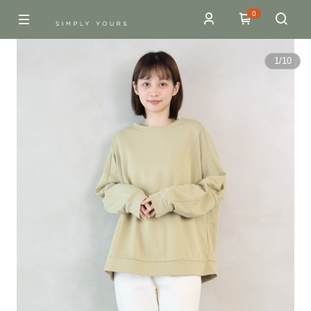
0
1
/
10