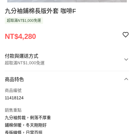
九分袖鋪棉長版外套 咖啡F
超取滿NT$1,000免運
NT$4,280
付款與運送方式
超取滿NT$1,000免運
付款方式
商品特色
信用卡一次付款
商品編號
超商取貨付款
11418124
LINE Pay
銷售重點
Apple Pay
九分袖剪裁，俐落不厚重
鋪棉保暖，冬天剛剛好
悠遊付
長版線條，日常百搭