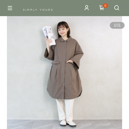
0
1
/
11