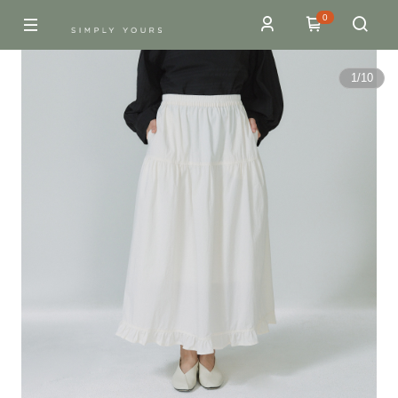
0
1
/
10