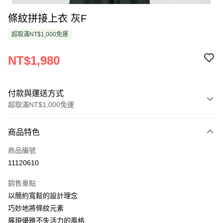
條紋拼接上衣 灰F
超取滿NT$1,000免運
NT$1,980
付款與運送方式
超取滿NT$1,000免運
付款方式
商品特色
信用卡一次付款
商品編號
超商取貨付款
11120610
LINE Pay
銷售重點
Apple Pay
以簡約寬鬆的設計理念
巧妙地將條紋元素
悠遊付
展現優雅不失活力的風格