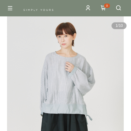
0
1
/
10