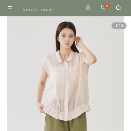
0
1
/
10