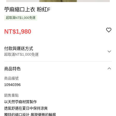
苧麻縮口上衣 粉紅F
超取滿NT$1,000免運
NT$1,980
付款與運送方式
超取滿NT$1,000免運
付款方式
商品特色
信用卡一次付款
商品編號
超商取貨付款
10940396
LINE Pay
銷售重點
Apple Pay
以天然苧麻材質製作
透氣舒適在夏日中保持涼爽
悠遊付
獨特的縮口設計 展現優雅的輪廓