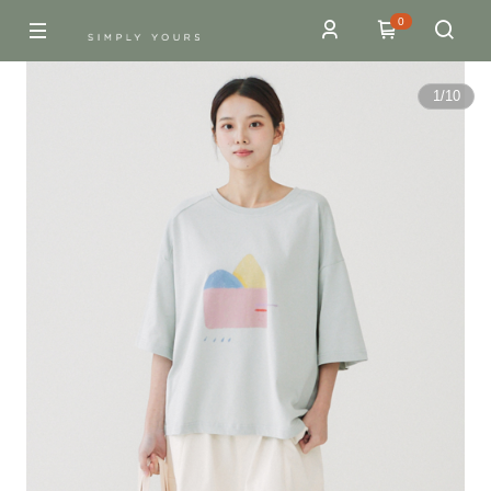
0
1
/
10