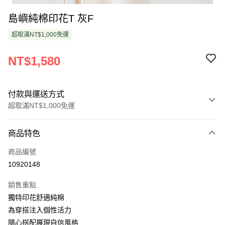
島嶼純棉印花T 灰F
超取滿NT$1,000免運
NT$1,580
付款與運送方式
超取滿NT$1,000免運
付款方式
商品特色
信用卡一次付款
商品編號
超商取貨付款
10920148
LINE Pay
銷售重點
Apple Pay
獨特印花舒適純棉
為穿搭注入個性活力
悠遊付
隨心搭配展現自信風格