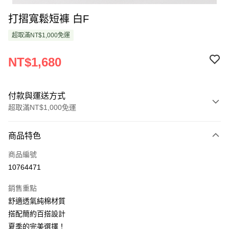
打摺寬鬆短褲 白F
超取滿NT$1,000免運
NT$1,680
付款與運送方式
超取滿NT$1,000免運
付款方式
商品特色
信用卡一次付款
商品編號
超商取貨付款
10764471
LINE Pay
銷售重點
Apple Pay
舒適透氣純棉材質
搭配簡約百搭設計
悠遊付
夏季的完美選擇！