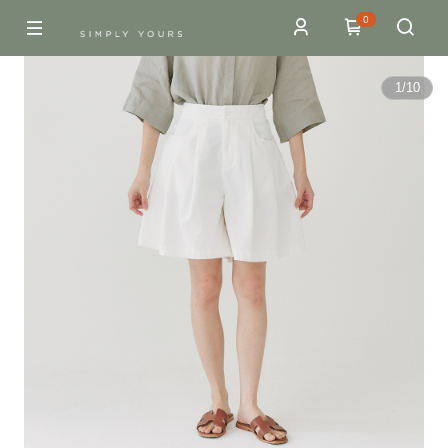
0
1
/
10