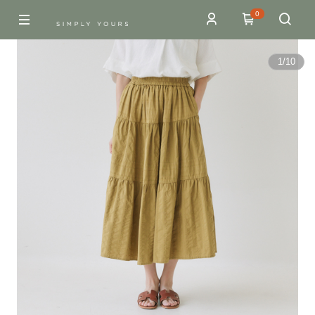
0
1
/
10