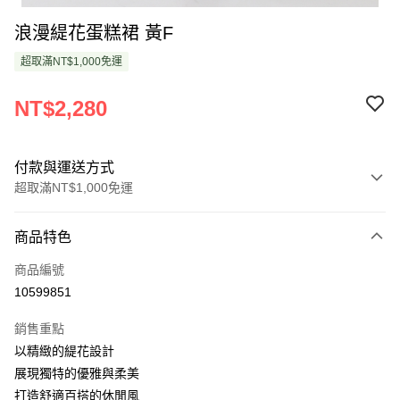
浪漫緹花蛋糕裙 黃F
超取滿NT$1,000免運
NT$2,280
付款與運送方式
超取滿NT$1,000免運
付款方式
商品特色
信用卡一次付款
商品編號
超商取貨付款
10599851
LINE Pay
銷售重點
Apple Pay
以精緻的緹花設計
展現獨特的優雅與柔美
悠遊付
打造舒適百搭的休閒風