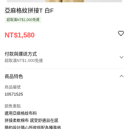
亞麻格紋拼接T 白F
超取滿NT$1,000免運
NT$1,580
付款與運送方式
超取滿NT$1,000免運
付款方式
商品特色
信用卡一次付款
商品編號
超商取貨付款
10571525
LINE Pay
銷售重點
Apple Pay
選用亞麻格紋布料
拼接柔軟棉布 感受舒適自在感
悠遊付
簡約設計隨心所欲搭配各種風格