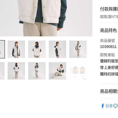
付款與運
超取滿NT$
付款方式
商品特色
信用卡一
商品編號
10390811
超商取貨
銷售重點
LINE Pay
優越的版
穿上身舒
Apple Pay
獨特的拼
悠遊付
ATM付款
商品相關分
商品分類
運送方式
分享
新品上市
全家取貨