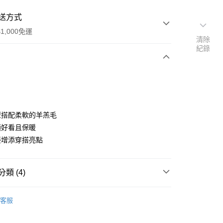
送方式
1,000免運
清除
紀錄
次付款
付款
型搭配柔軟的羊羔毛
適好看且保暖
接增添穿搭亮點
類 (4)
上衣
客服
付款