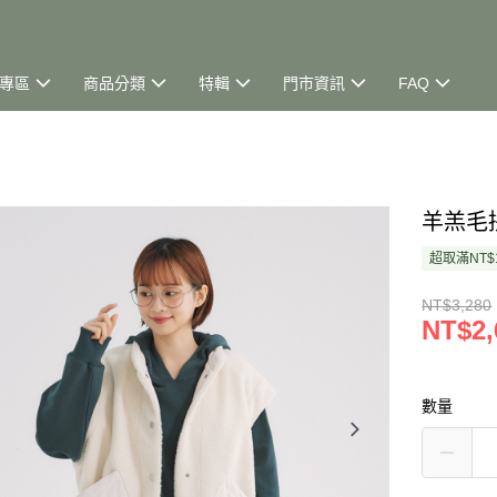
專區
商品分類
特輯
門市資訊
FAQ
羊羔毛
超取滿NT$
NT$3,280
NT$2,
數量