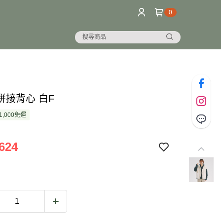
0
拼接背心 白F
1,000免運
624