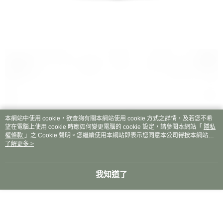
本網站中使用 cookie，欲查詢有關本網站使用 cookie 方式之詳情，及若您不希
望在電腦上使用 cookie 時應如何變更電腦的 cookie 設定，請參閱本網站「
隱私
權條款
」之 Cookie 聲明。您繼續使用本網站即表示您同意本公司得按本網站使
用條款之 Cookie 聲明使用 cookie。
了解更多 >
我知道了