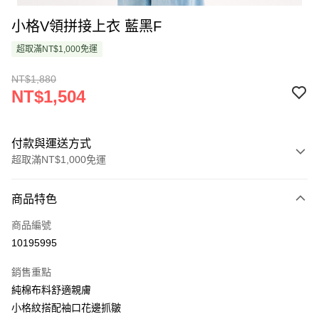
小格V領拼接上衣 藍黑F
超取滿NT$1,000免運
NT$1,880
NT$1,504
付款與運送方式
超取滿NT$1,000免運
付款方式
商品特色
信用卡一次付款
商品編號
超商取貨付款
10195995
LINE Pay
銷售重點
Apple Pay
純棉布料舒適親膚
小格紋搭配袖口花邊抓皺
悠遊付