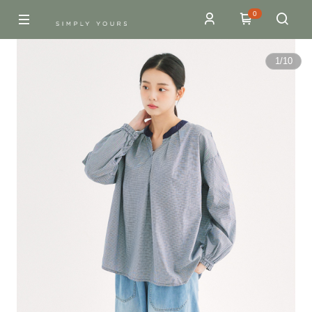
0
1
/
10